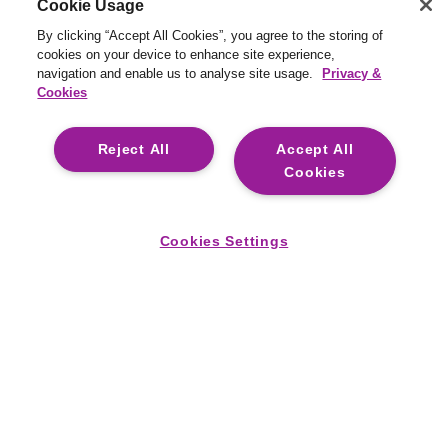
10 stratégies pour économiser
Cookie Usage
sur vos voyages d’affaires
By clicking “Accept All Cookies”, you agree to the storing of
cookies on your device to enhance site experience,
navigation and enable us to analyse site usage.
Privacy &
25 mars 2025
Articles
Cookies
Cost Saving
,
Finance
,
Travel
Reject All
Accept All
Cookies
Cookies Settings