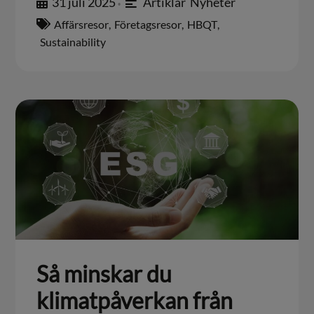
31 juli 2025
Artiklar
,
Nyheter
•
Affärsresor
,
Företagsresor
,
HBQT
,
Sustainability
Så minskar du
klimatpåverkan från