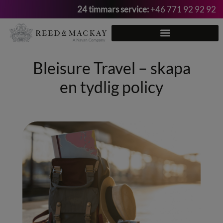
24 timmars service:
+46 771 92 92 92
Hoppa
till
innehåll
Bleisure Travel – skapa
en tydlig policy