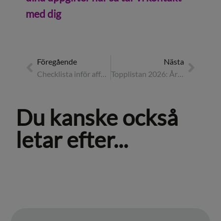
med dig
Föregående
Nästa
Checklista inför affärsresan
Topplistan 2026: Årets topplista på konferensresor
Du kanske också
letar efter...