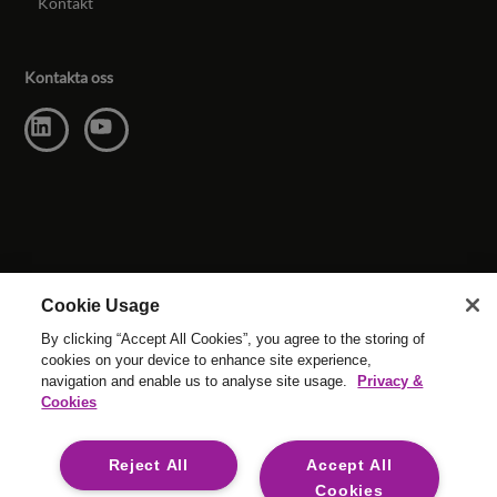
Kontakt
Kontakta oss
Cookie Usage
By clicking “Accept All Cookies”, you agree to the storing of
cookies on your device to enhance site experience,
navigation and enable us to analyse site usage.
Privacy &
© Upphovsrätt Reed & Mackay 2026 . Alla rättigheter
Cookies
förbehållna.
Webbplatsens villor
|
Cookie-inställningar
|
Modern Slavery
|
Reject All
Accept All
Juridiska villkor
Cookies