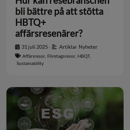
Hur kan resebranschen
bli bättre på att stötta
HBTQ+
affärsresenärer?
31 juli 2025
Artiklar
,
Nyheter
•
Affärsresor
,
Företagsresor
,
HBQT
,
Sustainability