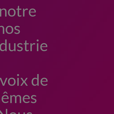
 notre
 nos
ndustrie
 voix de
 mêmes