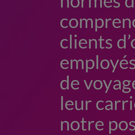
normes de
compreno
clients d’
employés
de voyage
leur carr
notre pos