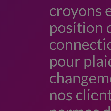
croyons e
position 
connectio
pour plai
changemen
nos clien