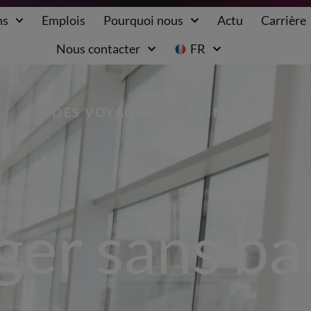
ns
Emplois
Pourquoi nous
Actu
Carrière
Nous contacter
FR
DES VOYAGES SANS LIMITES
er sans ba