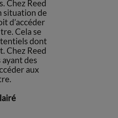
ts. Chez Reed
 situation de
roit d’accéder
tre. Cela se
tentiels dont
nt. Chez Reed
 ayant des
accéder aux
re.
lairé