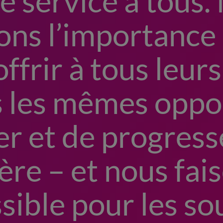
 service à tous.
ns l’importance 
offrir à tous leurs
 les mêmes oppo
r et de progress
ière – et nous fai
sible pour les so