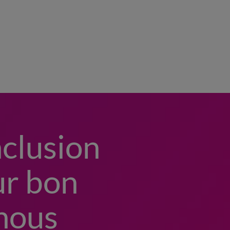
inclusion
ur bon
 nous