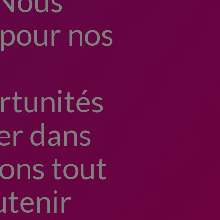
 Nous
pour nos
rtunités
er dans
sons tout
utenir