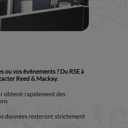
es ou vos évènements ? Du RSE à
ontacter Reed & Mackay.
ur obtenir rapidement des
ons
os données resteront strictement