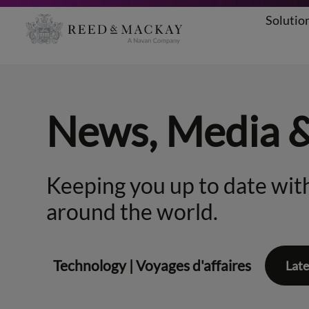
Solutio
Aller
au
contenu
News, Media 
Keeping you up to date with
around the world.
Technology
|
Voyages d'affaires
Late