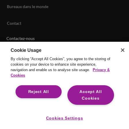
Bureaux dans le monde
Contact
Contactez-nous
Cookie Usage
By clicking “Accept All Cookies”, you agree to the storing of
© Tous droits réservés Reed & Mackay 2026 Tous droits
cookies on your device to enhance site experience,
réservés.
navigation and enable us to analyse site usage.
Privacy &
Conditions Générales
|
Gestion des Cookies
|
Cookies
Esclavage moderne
|
Mentions Légales
Reject All
Accept All
Cookies
For media opportunities please contact
mediaenquiries@reedmackay.com
Cookies Settings
Safecall, ligne d’alerte pour un signalement sécurisé et
confidentiel : 00 800 72332255