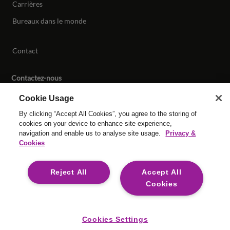
Carrières
Bureaux dans le monde
Contact
Contactez-nous
Cookie Usage
By clicking “Accept All Cookies”, you agree to the storing of
© Tous droits réservés Reed & Mackay 2026 Tous droits
cookies on your device to enhance site experience,
réservés.
navigation and enable us to analyse site usage.
Privacy &
Conditions Générales
|
Gestion des Cookies
|
Cookies
Esclavage moderne
|
Mentions Légales
Reject All
Accept All
Cookies
For media opportunities please contact
mediaenquiries@reedmackay.com
Cookies Settings
Safecall, ligne d’alerte pour un signalement sécurisé et