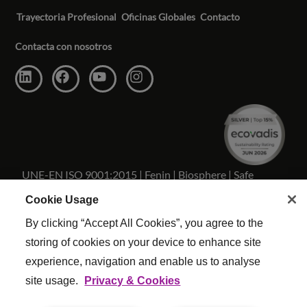
Trayectoria Profesional
Oficinas Globales
Contacto
Contacta con nosotros
UNE-EN ISO 9001:2015 | Fenin | Biosphere | Safe
Travels
Cookie Usage
By clicking “Accept All Cookies”, you agree to the
storing of cookies on your device to enhance site
experience, navigation and enable us to analyse
Copyright Reed & Mackay 2026 . Todos los derechos
site usage.
Privacy & Cookies
reservados.
Términos y condiciones
|
Configuracion De Cookies
|