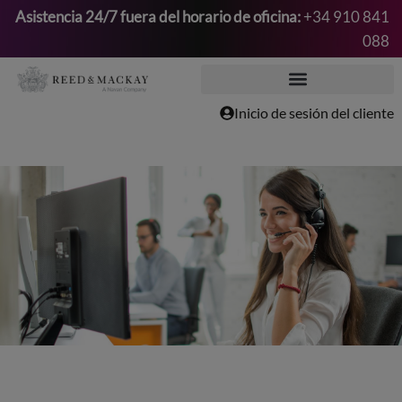
Asistencia 24/7 fuera del horario de oficina:
+34 910 841
088
Saltar
al
contenido
Inicio de sesión del cliente