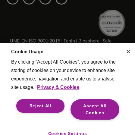
UNE-EN ISO 9001:2015 | Fenin | Biosphere | Safe
Travels
Cookie Usage
By clicking “Accept All Cookies”, you agree to the
storing of cookies on your device to enhance site
experience, navigation and enable us to analyse
Copyright Reed & Mackay 2026 . Todos los derechos
site usage.
Privacy & Cookies
reservados.
Términos y condiciones
|
Configuracion De Cookies
|
Reject All
Accept All
Politica Calidad
|
Esclavitud moderna
|
Legal
Cookies
For media opportunities please contact
mediaenquiries@reedmackay.com
Cookies Settings