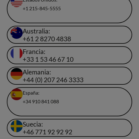
+1 215-845-5555
Australia:
+61 2 8270 4838
Francia:
+33 1 53 46 67 10
Alemania:
+44 (0) 207 246 3333
España:
+34 910 841 088
Suecia:
+46 771 92 92 92