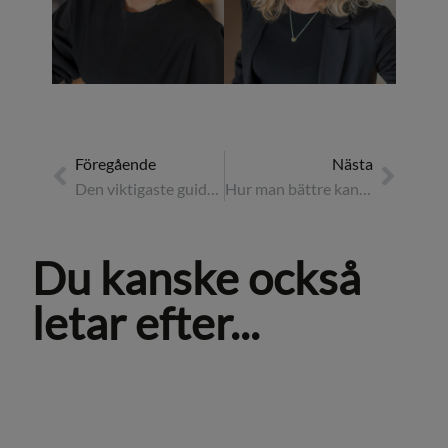
Föregående
Nästa
Den viktigaste guiden för att maximera din eventbudget
Hur man bättre kan stödja kvinnliga affärsresenärer
Du kanske också
letar efter...