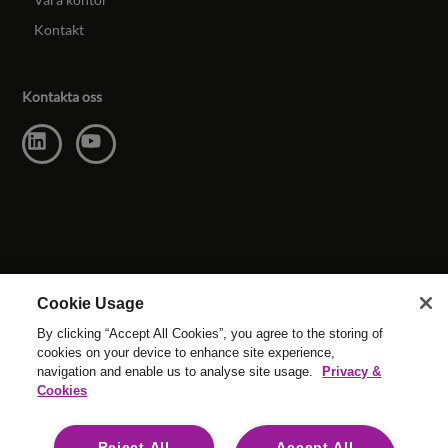
Kontakt
Kontakta oss
Cookie Usage
By clicking “Accept All Cookies”, you agree to the storing of
cookies on your device to enhance site experience,
navigation and enable us to analyse site usage.
Privacy &
© Upphovsrätt Reed & Mackay 2026 . Alla rättigheter
Cookies
förbehållna.
Webbplatsens villor
|
Cookie-inställningar
|
Modern Slavery
|
Reject All
Accept All