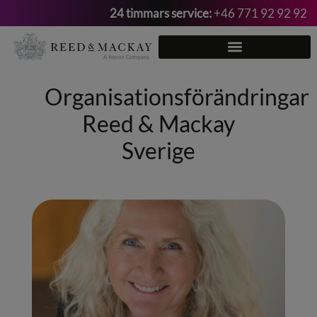
24 timmars service:
+46 771 92 92 92
Hoppa
till
innehåll
Organisationsförändringar
Reed & Mackay
Sverige