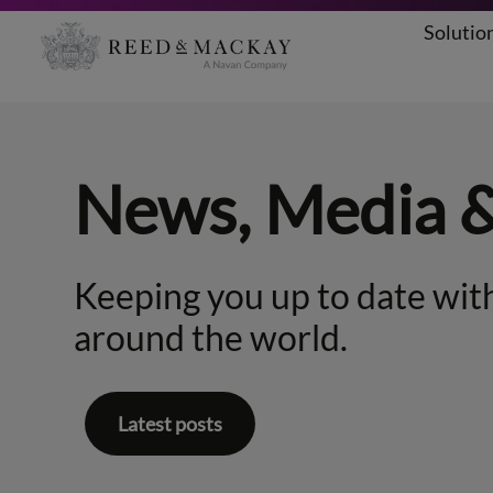
Solutio
Aller
au
contenu
News, Media 
Keeping you up to date with
around the world.
Latest posts