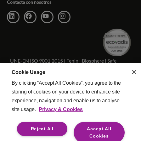
Contacta con nosotros
UNE-EN ISO 9001:2015 | Fenin | Biosphere | Safe
Travels
Cookie Usage
By clicking “Accept All Cookies”, you agree to the
storing of cookies on your device to enhance site
experience, navigation and enable us to analyse
Copyright Reed & Mackay 2026 . Todos los derechos
site usage.
Privacy & Cookies
reservados.
Términos y condiciones
|
Configuracion De Cookies
|
Reject All
Accept All
Politica Calidad
|
Esclavitud moderna
|
Legal
Cookies
For media opportunities please contact