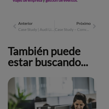
viajes de empresa
y
gestión de eventos
.
Anterior
Próximo
Case Study | Audi Lisboa 2025
Case Study – Convención Internacional Genové Dermatologics
También puede
estar buscando...