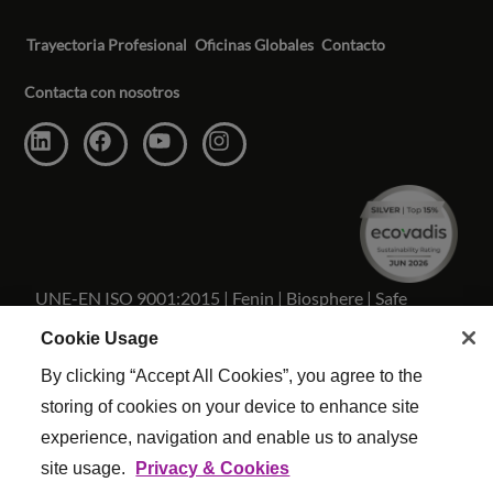
Trayectoria Profesional
Oficinas Globales
Contacto
Contacta con nosotros
UNE-EN ISO 9001:2015 | Fenin | Biosphere | Safe
Travels
Cookie Usage
By clicking “Accept All Cookies”, you agree to the
storing of cookies on your device to enhance site
experience, navigation and enable us to analyse
Copyright Reed & Mackay 2026 . Todos los derechos
site usage.
Privacy & Cookies
reservados.