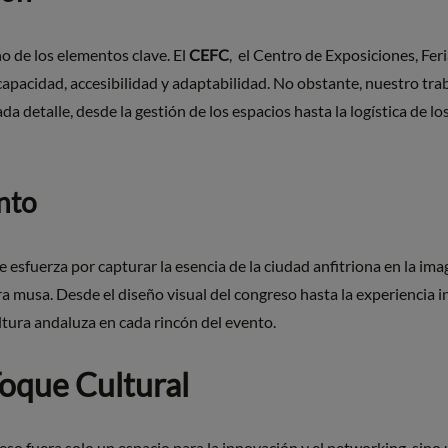
no de los elementos clave. El
CEFC
, el Centro de Exposiciones, Fe
capacidad, accesibilidad y adaptabilidad. No obstante, nuestro tra
 detalle, desde la gestión de los espacios hasta la logística de l
nto
esfuerza por capturar la esencia de la ciudad anfitriona en la ima
 musa. Desde el diseño visual del congreso hasta la experiencia in 
ultura andaluza en cada rincón del evento.
Toque Cultural
o fuera solo un espacio para la innovación y el networking, sino