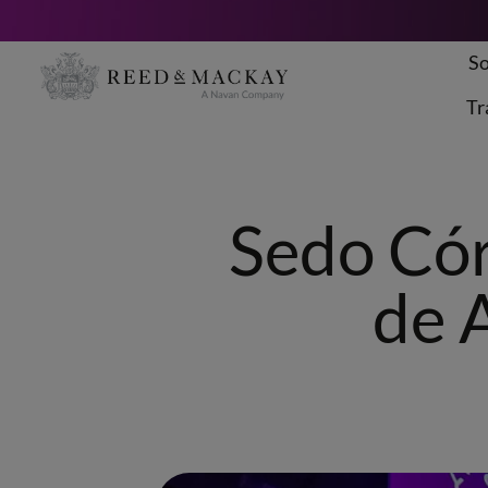
So
Saltar
al
Tr
contenido
Sedo Cór
de 