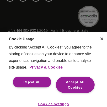
UNE-EN ISO 9001:2015 | Fenin | Biosphere | Safe
Travels
Cookie Usage
By clicking “Accept All Cookies”, you agree to the
storing of cookies on your device to enhance site
experience, navigation and enable us to analyse
Copyright Reed & Mackay 2026 . Todos los derechos
site usage.
Privacy & Cookies
reservados.
Términos y condiciones
|
Configuracion De Cookies
|
Reject All
Accept All
Politica Calidad
|
Esclavitud moderna
|
Legal
Cookies
For media opportunities please contact
mediaenquiries@reedmackay.com
Cookies Settings
Safecall, línea directa para denunciar irregularidades de forma