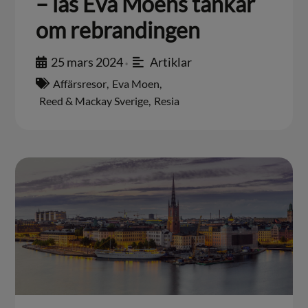
– läs Eva Moens tankar
om rebrandingen
25 mars 2024
Artiklar
•
Affärsresor
,
Eva Moen
,
Reed & Mackay Sverige
,
Resia