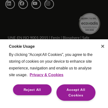
UNE-EN ISO 9001:2015 | Fenin | Biosphere | Safe
Travels
Cookie Usage
By clicking “Accept All Cookies”, you agree to the
storing of cookies on your device to enhance site
experience, navigation and enable us to analyse
Copyright Reed & Mackay 2026 . Todos los derechos
site usage.
Privacy & Cookies
reservados.
Términos y condiciones
|
Configuracion De Cookies
|
Reject All
Accept All
Politica Calidad
|
Esclavitud moderna
|
Legal
Cookies
For media opportunities please contact
mediaenquiries@reedmackay.com