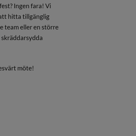
est? Ingen fara! Vi
t hitta tillgänglig
e team eller en större
er skräddarsydda
nesvärt möte!