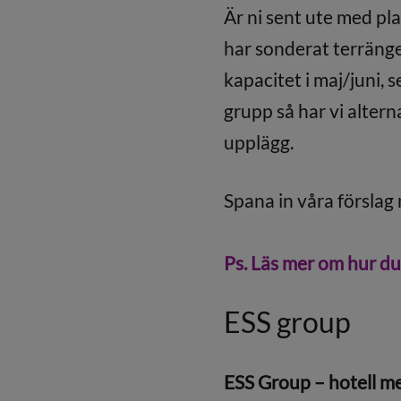
Är ni sent ute med pla
har sonderat terrängen
kapacitet i maj/juni,
grupp så har vi altern
upplägg.
Spana in våra förslag
Ps. Läs mer om hur d
ESS group
ESS Group – hotell me