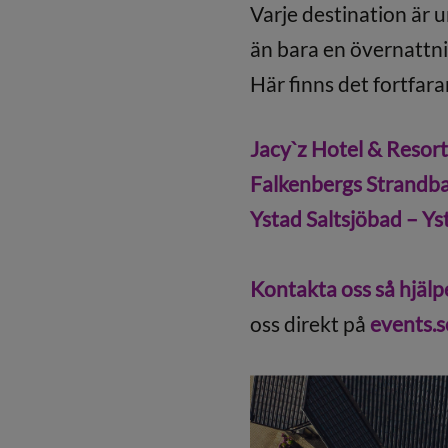
Varje destination är u
än bara en övernattni
Här finns det fortfar
Jacy`z Hotel & Resor
Falkenbergs Strandb
Ystad Saltsjöbad – Ys
Kontakta oss så hjälpe
oss direkt på
events.