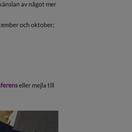
e känslan av något mer
eptember och oktober;
nferens
eller mejla till