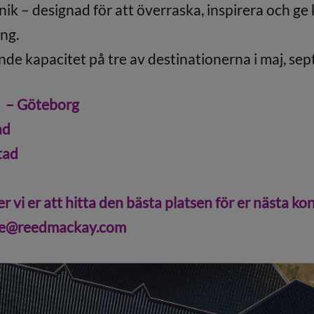
nik – designad för att överraska, inspirera och g
ng.
ande kapacitet på tre av destinationerna i maj, s
t – Göteborg
ad
tad
r vi er att hitta den bästa platsen för er nästa ko
se@reedmackay.com