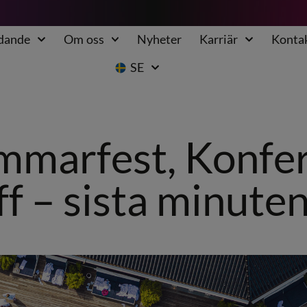
udande
Om oss
Nyheter
Karriär
Konta
SE
marfest, Konfer
ff – sista minute