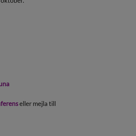
 oktober.
runa
nferens
eller mejla till