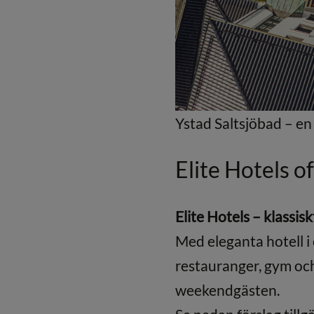
Ystad Saltsjöbad – en 
Elite Hotels 
Elite Hotels – klassisk
Med eleganta hotell i c
restauranger, gym och
weekendgästen.