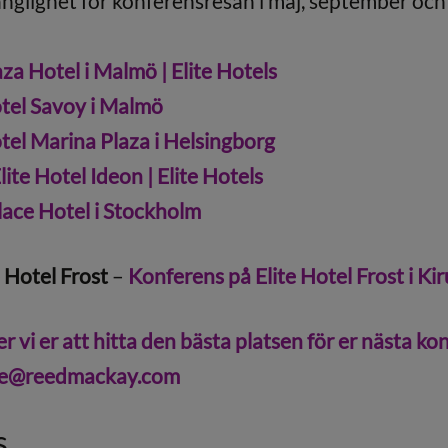
gänglighet för konferensresan i maj, september och
za Hotel i Malmö | Elite Hotels
otel Savoy i Malmö
tel Marina Plaza i Helsingborg
ite Hotel Ideon | Elite Hotels
lace Hotel i Stockholm
 Hotel Frost
–
Konferens på Elite Hotel Frost i Ki
r vi er att hitta den bästa platsen för er nästa ko
se@reedmackay.com
s