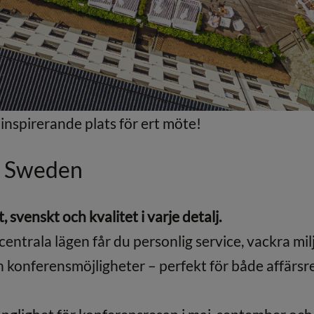
inspirerande plats för ert möte!
of Sweden
t, svenskt och kvalitet i varje detalj.
entrala lägen får du personlig service, vackra miljö
 konferensmöjligheter – perfekt för både affärs