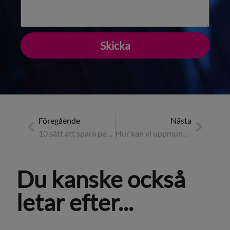
Skicka
Föregående
Nästa
10 sätt att spara pengar på affärsresor
Hur kan vi uppmuntra affärsresenärer att välja mer hållbara alternativ?
Du kanske också
letar efter...