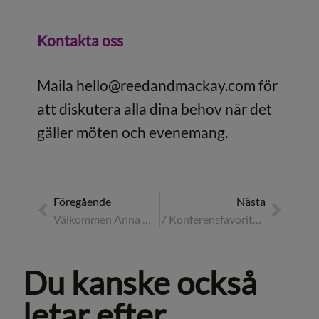
Kontakta oss
Maila
hello@reedandmackay.com
för
att diskutera alla dina behov när det
gäller möten och evenemang.
Föregående
Nästa
Välkommen Anna Öberg
7 Konferensfavoriter i Sverige
Du kanske också
letar efter...