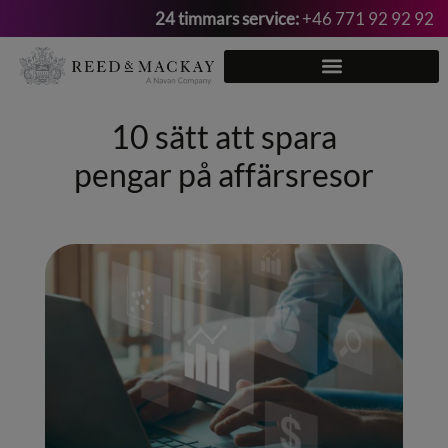
24 timmars service:
+46 771 92 92 92
Hoppa
till
innehåll
10 sätt att spara
pengar på affärsresor