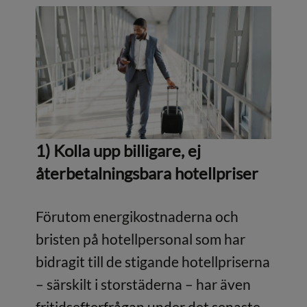
1) Kolla upp billigare, ej
återbetalningsbara hotellpriser
Förutom energikostnaderna och
bristen på hotellpersonal som har
bidragit till de stigande hotellpriserna
– särskilt i storstäderna – har även
fritidsefterfrågan under det senaste