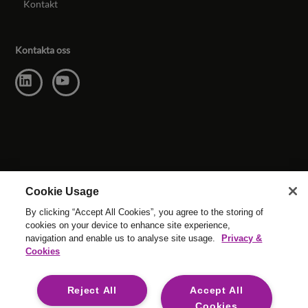
Kontakt
Kontakta oss
Cookie Usage
By clicking “Accept All Cookies”, you agree to the storing of
cookies on your device to enhance site experience,
navigation and enable us to analyse site usage.
Privacy &
© Upphovsrätt Reed & Mackay 2026 . Alla rättigheter
Cookies
förbehållna.
Webbplatsens villor
|
Cookie-inställningar
|
Modern Slavery
|
Reject All
Accept All
Juridiska villkor
Cookies