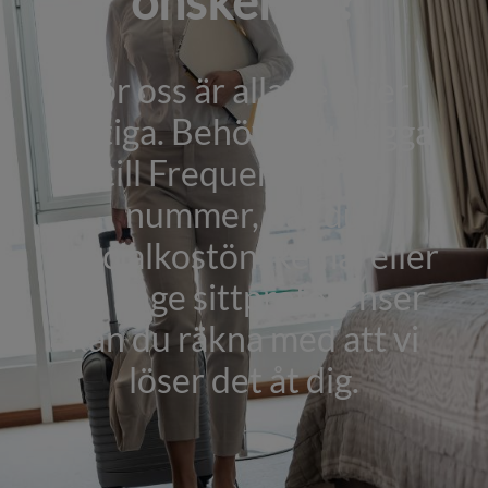
önskemål?
För oss är alla detaljer
viktiga. Behöver du lägga
till Frequent Flyer-
nummer, har du
specialkostönskemål eller
vill ange sittpreferenser
kan du räkna med att vi
löser det åt dig.