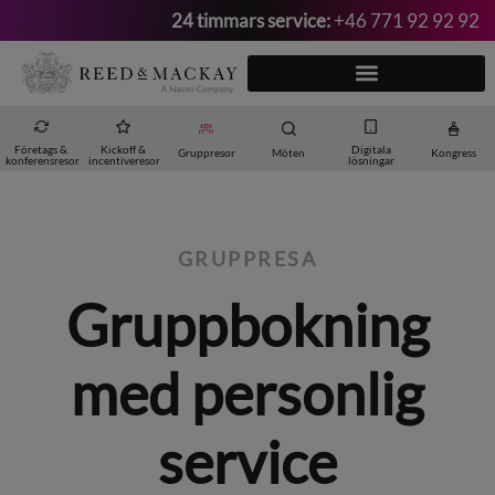
24 timmars service:
+46 771 92 92 92
Hoppa
till
innehåll
Företags &
Kickoff &
Digitala
Gruppresor
Möten
Kongress
konferensresor
incentiveresor
lösningar
GRUPPRESA
Gruppbokning
med personlig
service