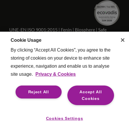
UNE-EN ISO 9001:2015 | Fenin | Biosphere | Safe
Travels
Cookie Usage
By clicking “Accept All Cookies”, you agree to the
storing of cookies on your device to enhance site
experience, navigation and enable us to analyse
Copyright Reed & Mackay 2026 . Todos los derechos
site usage.
Privacy & Cookies
reservados.
Términos y condiciones
|
Configuracion De Cookies
|
Reject All
Accept All
Politica Calidad
|
Esclavitud moderna
|
Legal
Cookies
For media opportunities please contact
mediaenquiries@reedmackay.com
Cookies Settings
Safecall, línea directa para denunciar irregularidades de forma
segura y confidencial: 800 7233 2255