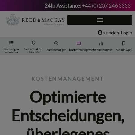
24hr Assistance:
+44 (0) 207 246 3333
Zum
Inhalt
springen
Kunden-Login
Buchungen
Sicherheit für
Zustimmungen
Kostenmanagement
Dateneinblicke
Mobile App
verwalten
Reisende
KOSTENMANAGEMENT
Optimierte
Entscheidungen,
überlegenes