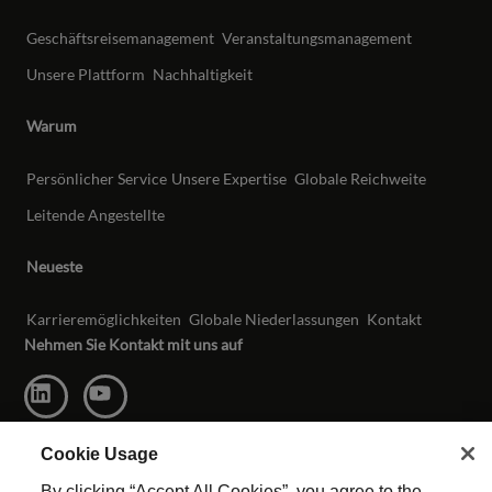
Geschäftsreisemanagement
Veranstaltungsmanagement
Unsere Plattform
Nachhaltigkeit
Warum
Persönlicher Service
Unsere Expertise
Globale Reichweite
Leitende Angestellte
Neueste
Karrieremöglichkeiten
Globale Niederlassungen
Kontakt
Nehmen Sie Kontakt mit uns auf
Cookie Usage
By clicking “Accept All Cookies”, you agree to the