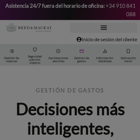
Asistencia 24/7 fuera del horario de oficina:
+34 910 841
088
Saltar
al
contenido
Inicio de sesión del cliente
Seguridad
Gestión de
Aprobaciones
Gestión de
Información
Aplicación
para los
reservas
sencillas
gastos
detallada
móvil
viajeros
GESTIÓN DE GASTOS
Decisiones más
inteligentes,