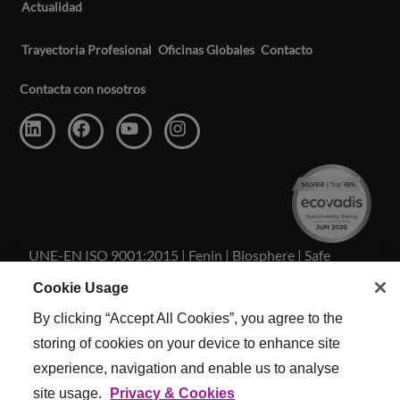
Actualidad
Trayectoria Profesional
Oficinas Globales
Contacto
Contacta con nosotros
UNE-EN ISO 9001:2015 | Fenin | Biosphere | Safe
Travels
Cookie Usage
By clicking “Accept All Cookies”, you agree to the
storing of cookies on your device to enhance site
experience, navigation and enable us to analyse
Copyright Reed & Mackay 2026 . Todos los derechos
site usage.
Privacy & Cookies