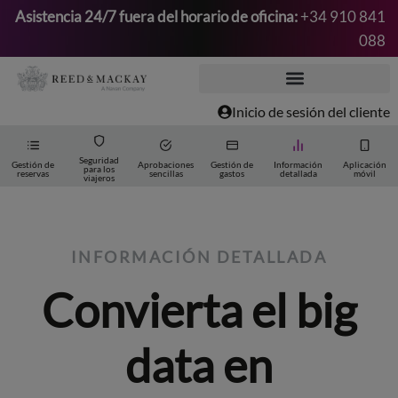
Asistencia 24/7 fuera del horario de oficina:
+34 910 841
088
Saltar
al
contenido
Inicio de sesión del cliente
Seguridad
Gestión de
Aprobaciones
Gestión de
Información
Aplicación
para los
reservas
sencillas
gastos
detallada
móvil
viajeros
INFORMACIÓN DETALLADA
Convierta el big
data en