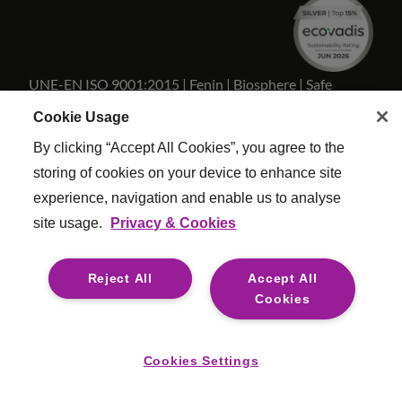
UNE-EN ISO 9001:2015 | Fenin | Biosphere | Safe
Travels
Cookie Usage
By clicking “Accept All Cookies”, you agree to the
storing of cookies on your device to enhance site
experience, navigation and enable us to analyse
Copyright Reed & Mackay 2026 . Todos los derechos
site usage.
Privacy & Cookies
reservados.
Términos y condiciones
|
Configuracion De Cookies
|
Reject All
Accept All
Politica Calidad
|
Esclavitud moderna
|
Legal
Cookies
For media opportunities please contact
mediaenquiries@reedmackay.com
Cookies Settings
Safecall, línea directa para denunciar irregularidades de forma
segura y confidencial: 800 7233 2255