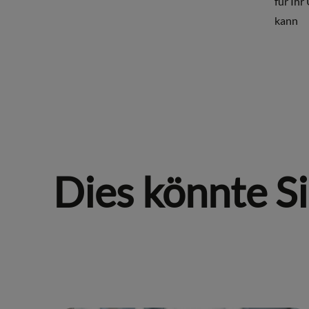
für Ih
kann
Dies könnte Si