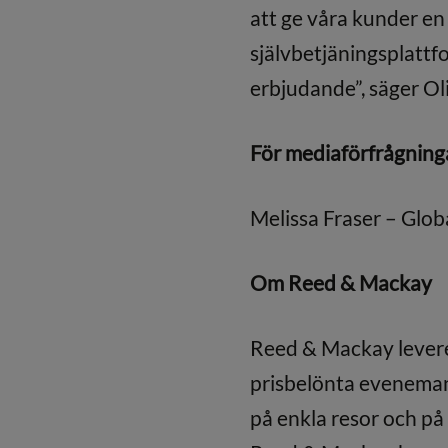
att ge våra kunder en
självbetjäningsplattf
erbjudande”, säger Ol
För mediaförfrågning
Melissa Fraser – Glob
Om Reed & Mackay
Reed & Mackay levere
prisbelönta eveneman
på enkla resor och p