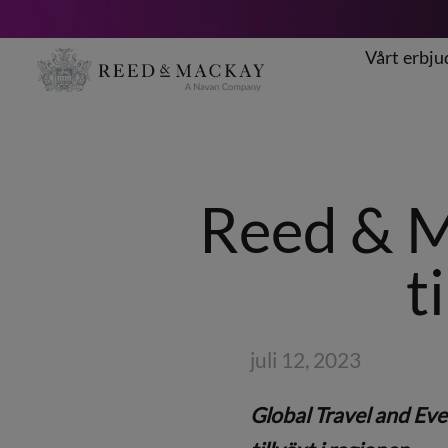
Vårt erbj
Hoppa
till
innehåll
Reed & M
t
juli 12, 2023
Global Travel and Eve