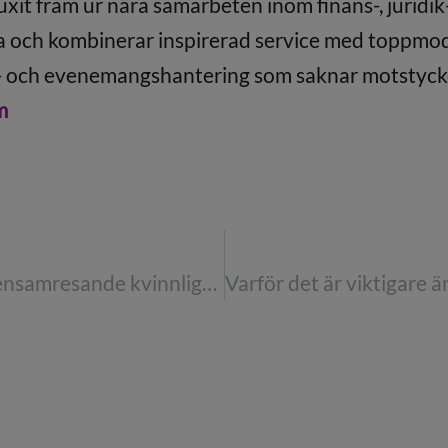
it fram ur nära samarbeten inom finans-, juridik
a och kombinerar inspirerad service med toppmode
e- och evenemangshantering som saknar motstycke
m
Säkerhetstips för ensamresande kvinnliga affärsresenärer