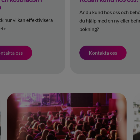
o
Är du kund hos oss och beh
 hur vi kan effektivisera
du hjälp med en ny eller befi
ete.
bokning?
ntakta oss
Kontakta oss