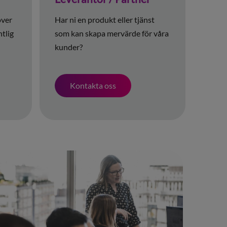
över
Har ni en produkt eller tjänst
ntlig
som kan skapa mervärde för våra
kunder?
Kontakta oss