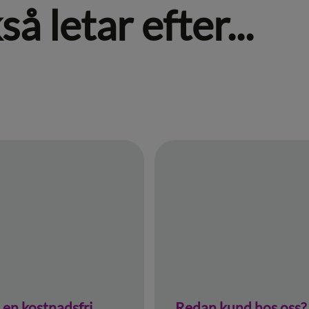
 letar efter...
en kostnadsfri
Redan kund hos oss?