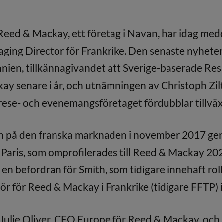
Reed & Mackay, ett företag i Navan, har idag med
naging Director för Frankrike. Den senaste nyheten
panien, tillkännagivandet att Sverige-baserade Re
ay senare i år, och utnämningen av Christoph Zilt 
srese- och evenemangsföretaget fördubblar tillväx
n på den franska marknaden i november 2017 ge
 Paris, som omprofilerades till Reed & Mackay 20
en befordran för Smith, som tidigare innehaft ro
r för Reed & Mackay i Frankrike (tidigare FFTP) i 
l Julie Oliver, CEO Europe för Reed & Mackay, oc