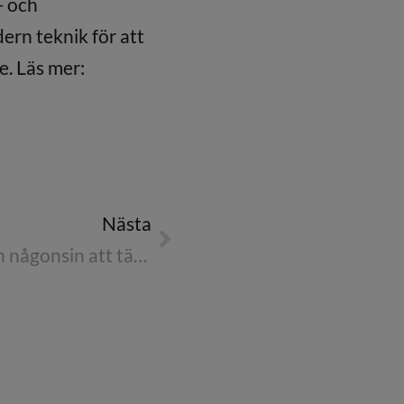
- och
rn teknik för att
. Läs mer:
Nästa
Varför det är viktigare än någonsin att tänka på hållbart resande: Fallstudie