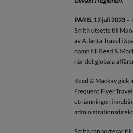
tillväxt i regionen.
PARIS, 12 juli 2023
– 
Smith utsetts till Ma
av Atlanta Travel i S
namn till Reed & Mack
när det globala affär
Reed & Mackay gick i
Frequent Flyer Travel
utnämningen innebär 
administrationsdirektö
Smith rapporterar til