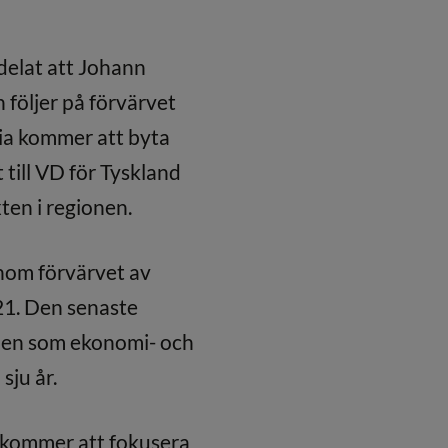
delat att Johann
 följer på förvärvet
sia kommer att byta
till VD för Tyskland
ten i regionen.
nom förvärvet av
21. Den senaste
llen som ekonomi- och
sju år.
h kommer att fokusera