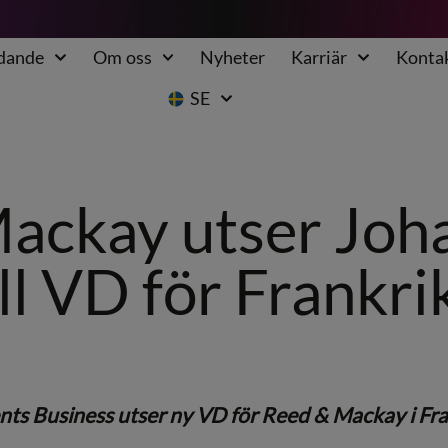
udande
Om oss
Nyheter
Karriär
Konta
SE
ackay utser Joh
ill VD för Frankri
nts Business utser ny VD för Reed & Mackay i Fra