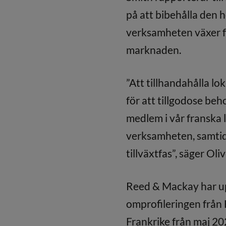
på att bibehålla den 
verksamheten växer f
marknaden.
”Att tillhandahålla lo
för att tillgodose be
medlem i vår franska l
verksamheten, samtid
tillväxtfas”, säger Oliv
Reed & Mackay har upp
omprofileringen från
Frankrike från maj 2