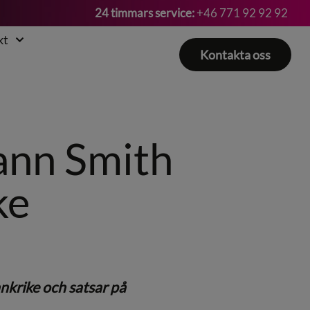
24 timmars service:
+46 771 92 92 92
kt
Kontakta oss
ann Smith
ke
nkrike och satsar på