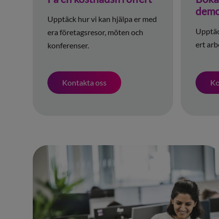
dem
Upptäck hur vi kan hjälpa er med
Upptäck
era företagsresor, möten och
ert arb
konferenser.
Kontakta oss
Ko