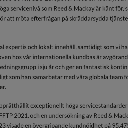
höga servicenivå som Reed & Mackay är känt för, 
ör att möta efterfrågan på skräddarsydda tjänste
kal expertis och lokalt innehåll, samtidigt som vi h
hoven hos vår internationella kundbas är avgörand
edningsgrupp i sju år och ger en fantastisk kontin
igt som han samarbetar med våra globala team för
er.
rätthållit exceptionellt höga servicestandarder
 FFTP 2021, och en undersökning av Reed & Mack
023 visade en övergripande kundnöjdhet på 95,4