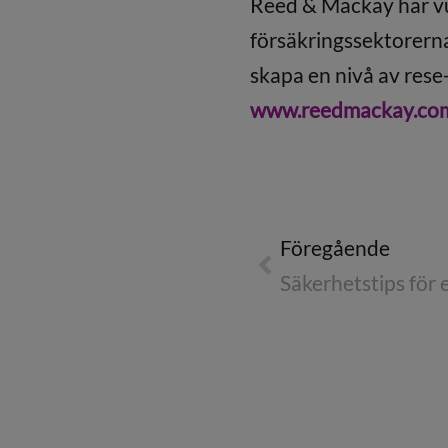
Reed & Mackay har vux
försäkringssektorern
skapa en nivå av res
www.reedmackay.co
Föregående