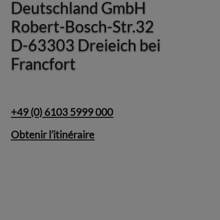
Deutschland GmbH
Deutschland GmbH
Robert-Bosch-Str.32
Robert-Bosch-Str.32
D-63303 Dreieich bei
D-63303 Dreieich bei
Francfort
Francfort
+49 (0) 6103 5999 000
Obtenir l’itinéraire