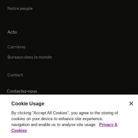
Notre peuple
Actu
Carrières
Bureaux dans le monde
Contact
Contactez-nous
Cookie Usage
By clicking “Accept All Cookies”, you agree to the storing of
© Tous droits réservés Reed & Mackay 2026 Tous droits
cookies on your device to enhance site experience,
réservés.
navigation and enable us to analyse site usage.
Privacy &
Conditions Générales
|
Gestion des Cookies
|
Cookies