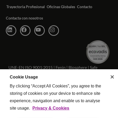
Trayectoria Profesional
Oficinas Globales
Contacto
Contacta con nosotros
UNE-EN ISO 9001:2015 | Fenin | Biosphere | Safe
Travels
Cookie Usage
By clicking “Accept All Cookies”, you agree to the
storing of cookies on your device to enhance site
experience, navigation and enable us to analyse
Copyright Reed & Mackay 2026 . Todos los derechos
site usage.
Privacy & Cookies
reservados.
Términos y condiciones
|
Configuracion De Cookies
|