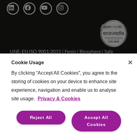
UNE-EN ISO 9001:2015 | Fenin | Biosphere | Safe
Travels
Cookie Usage
By clicking “Accept All Cookies”, you agree to the
storing of cookies on your device to enhance site
experience, navigation and enable us to analyse
Copyright Reed & Mackay 2026 . Todos los derechos
site usage.
Privacy & Cookies
reservados.
Términos y condiciones
|
Configuracion De Cookies
|
Reject All
Accept All
Politica Calidad
|
Esclavitud moderna
|
Legal
Cookies
For media opportunities please contact
mediaenquiries@reedmackay.com