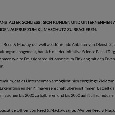
ANSTALTER, SCHLIESST SICH KUNDEN UND UNTERNEHMEN 
NDEN AUFRUF ZUM KLIMASCHUTZ ZU REAGIEREN.
 Reed & Mackay, der weltweit führende Anbieter von Dienstleis
ltungsmanagement, hat sich mit der Initiative Science Based Targe
rnehmensweite Emissionsreduktionsziele im Einklang mit den Erken
en.
Gremium, das es Unternehmen ermöglicht, sich ehrgeizige Ziele zu
 Erkenntnissen der Klimawissenschaft übereinstimmen. Es zielt da
missionen bis 2030 zu halbieren und bis 2050 auf Null zu reduzier
Executive Officer von Reed & Mackay, sagte: „Wir bei Reed & Macka