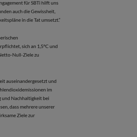
gagement für SBTi hilft uns
unden auch die Gewissheit,
itspläne in die Tat umsetzt.“
merischen
flichtet, sich an 1,5°C und
etto-Null-Ziele zu
eit auseinandergesetzt und
ohlendioxidemissionen im
g und Nachhaltigkeit bei
ssen, dass mehrere unserer
irksame Ziele zur