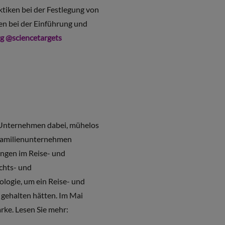
ktiken bei der Festlegung von
en bei der Einführung und
rg
@sciencetargets
 Unternehmen dabei, mühelos
 Familienunternehmen
ungen im Reise- und
chts- und
logie, um ein Reise- und
 gehalten hätten. Im Mai
ke. Lesen Sie mehr: