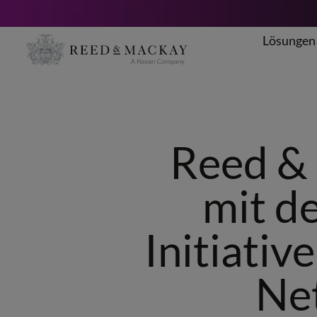
Lösungen
Zum
Inhalt
springen
Reed & 
mit d
Initiativ
Ne