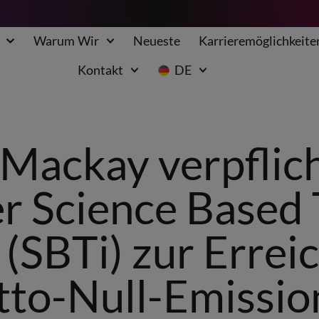
Warum Wir
Neueste
Karrieremöglichkeite
Kontakt
DE
Mackay verpflich
er Science Based 
e (SBTi) zur Erre
tto-Null-Emissio