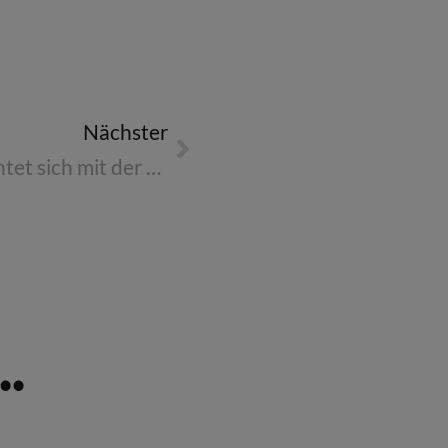
Nächster
Reed & Mackay verpflichtet sich mit der Science Based Target Initiative (SBTi) zur Erreichung von Netto-Null-Emissionen
.