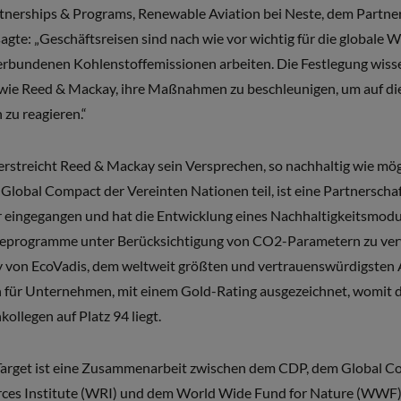
nerships & Programs, Renewable Aviation bei Neste, dem Partne
sagte: „Geschäftsreisen sind nach wie vor wichtig für die globale 
erbundenen Kohlenstoffemissionen arbeiten. Die Festlegung wissen
wie Reed & Mackay, ihre Maßnahmen zu beschleunigen, um auf di
u reagieren.“
erstreicht Reed & Mackay sein Versprechen, so nachhaltig wie mögl
obal Compact der Vereinten Nationen teil, ist eine Partnerschaft
r eingegangen und hat die Entwicklung eines Nachhaltigkeitsmodu
seprogramme unter Berücksichtigung von CO2-Parametern zu verw
 von EcoVadis, dem weltweit größten und vertrauenswürdigsten 
 für Unternehmen, mit einem Gold-Rating ausgezeichnet, womit
ollegen auf Platz 94 liegt.
d Target ist eine Zusammenarbeit zwischen dem CDP, dem Global C
ces Institute (WRI) und dem World Wide Fund for Nature (WWF)