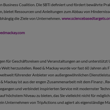
Business Coalition. Die SBTi definiert und fördert bewährte Pra
en, bietet Ressourcen und Anleitungen zum Abbau von Hinderniss
bhängig die Ziele von Unternehmen.
www.sciencebasedtargets.o
eedmackay.com
en für Geschäftsreisen und Veranstaltungen an und unterstützt
 Welt herzustellen. Reed & Mackay wurde vor fast 60 Jahren als
s weltweit führender Anbieter von außergewöhnlichen Dienstleist
 & Mackay ist aus der engen Zusammenarbeit mit dem Finanz-, Re
egangen und verbindet inspirierten Service mit modernster Techno
 höchstem Niveau zu bieten, das Sie vielleicht nicht für möglich
n Unternehmen von TripActions und agiert als eigenständige Mar