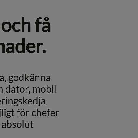
 och få
nader.
ära, godkänna
n dator, mobil
eringskedja
ligt för chefer
 absolut