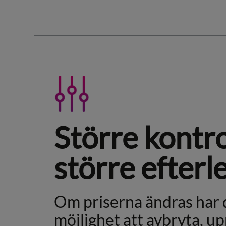
Större kontro
större efter
Om priserna ändras har 
möjlighet att avbryta, u