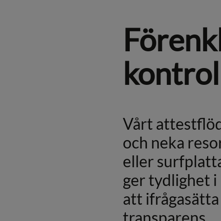
Förenkl
kontrol
Vårt attestflö
och neka resor
eller surfplat
ger tydlighet 
att ifrågasätt
transparens.