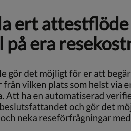
a ert attestflöde
l på era resekost
de gör det möjligt för er att beg
 från vilken plats som helst via e
ta. Att ha en automatiserad verifi
i beslutsfattandet och gör det möj
a och neka reseförfrågningar med