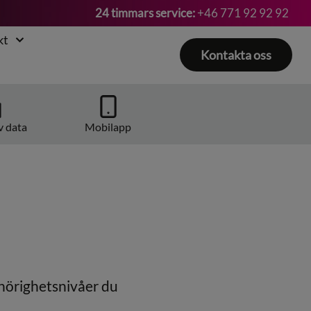
24 timmars service:
+46 771 92 92 92
kt
Kontakta oss
v data
Mobilapp
ehörighetsnivåer du