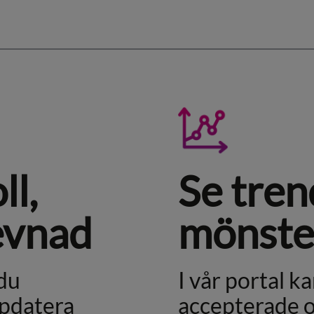
ll,
Se tren
levnad
mönste
du
I vår portal ka
ppdatera
accepterade o