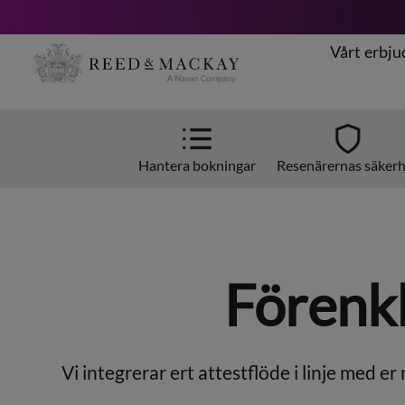
Vårt erbj
Hoppa
till
innehåll
Hantera bokningar
Resenärernas säker
Förenkl
Vi integrerar ert attestflöde i linje med 