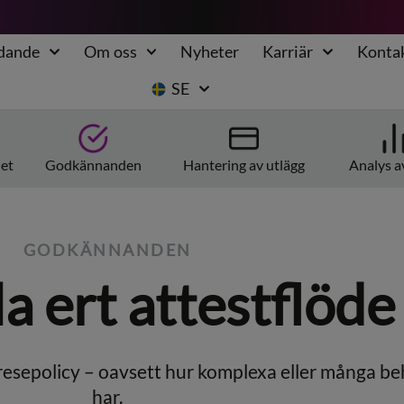
udande
Om oss
Nyheter
Karriär
Konta
SE
het
Godkännanden
Hantering av utlägg
Analys a
GODKÄNNANDEN
a ert attestflöde
er resepolicy – oavsett hur komplexa eller många b
har.