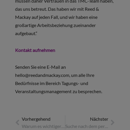
müssen daher Vertrauen in das TMC-Team haben,
das uns betreut. Das haben wir mit Reed &
Mackay auf jeden Fall, und wir haben eine
großartige Arbeitsbeziehung zueinander
aufgebaut.“
Kontakt aufnehmen
Senden Sie eine E-Mail an
hello@reedandmackay.com
, um alle Ihre
Bedürfnisse im Bereich Tagungs- und
Veranstaltungsmanagement zu besprechen.
Vorhergehend
Nächster
Warum es wichtiger denn je ist, über nachhaltige Reisen nachzudenken: Fallstudie
Suche nach dem perfekten Veranstaltungsort, um die Delegierten zu motivieren: Fallstudie