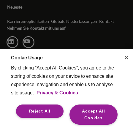
Neueste
Karrieremöglichkeiten
Globale Niederlassungen
Kontakt
Nehmen Sie Kontakt mit uns auf
Cookie Usage
By clicking “Accept All Cookies”, you agree to the
storing of cookies on your device to enhance site
experience, navigation and enable us to analyse
site usage.
Privacy & Cookies
© Urheberrecht Reed & Mackay 2026 . Alle Rechte vorbehalten.
Allgemeine Geschäftsbedingungen
|
Cookie Einstellungen
|
Reject All
Accept All
Moderne Sklaverei
|
Legal
Cookies
For media opportunities please contact
mediaenquiries@reedmackay.com