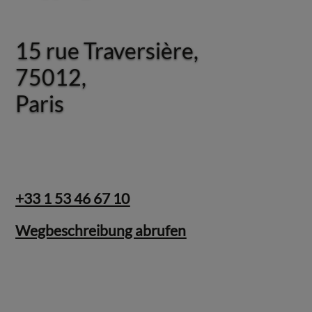
15 rue Traversière,
15 rue Traversière,
75012,
75012,
Paris
Paris
+33 1 53 46 67 10
Wegbeschreibung abrufen