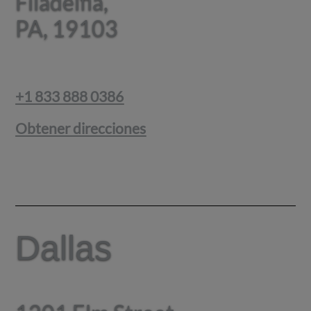
Filadelfia,
Filadelfia,
PA, 19103
PA, 19103
+1 833 888 0386
Obtener direcciones
Dallas
Dallas