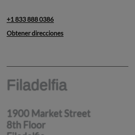
+1 833 888 0386
Obtener direcciones
Filadelfia
Filadelfia
1900 Market Street
1900 Market Street
8th Floor
8th Floor