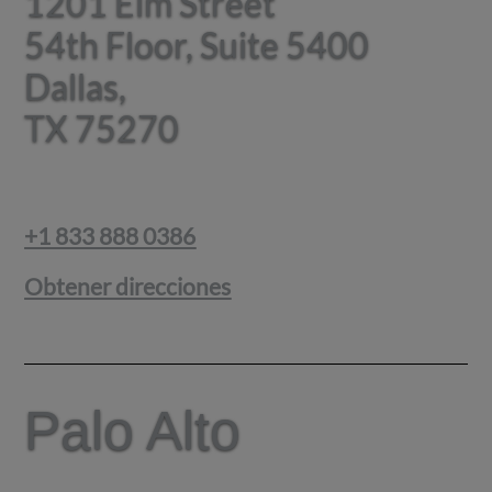
1201 Elm Street
1201 Elm Street
54th Floor, Suite 5400
54th Floor, Suite 5400
Dallas,
Dallas,
TX 75270
TX 75270
+1 833 888 0386
Obtener direcciones
Palo Alto
Palo Alto