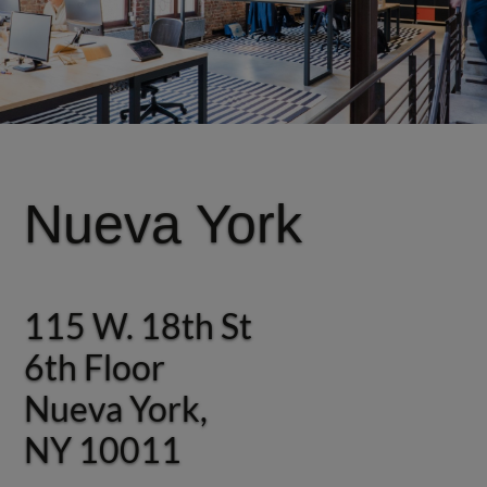
Nueva York
Nueva York
115 W. 18th St
115 W. 18th St
6th Floor
6th Floor
Nueva York,
Nueva York,
NY 10011
NY 10011