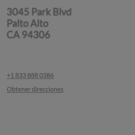
3045 Park Blvd
3045 Park Blvd
Palto Alto
Palto Alto
CA 94306
CA 94306
+1 833 888 0386
Obtener direcciones