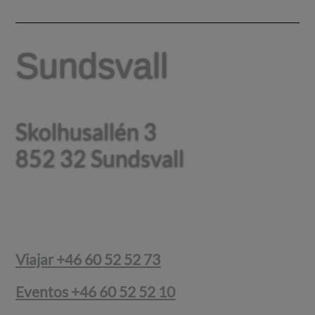
Sundsvall
Sundsvall
Skolhusallén 3
Skolhusallén 3
852 32 Sundsvall
852 32 Sundsvall
Viajar +46 60 52 52 73
Eventos +46 60 52 52 10