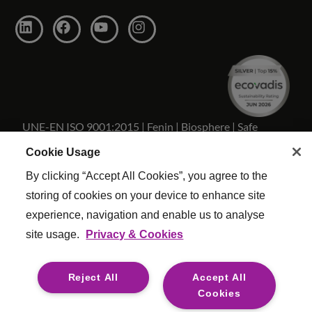
UNE-EN ISO 9001:2015 | Fenin | Biosphere | Safe
Travels
Cookie Usage
By clicking “Accept All Cookies”, you agree to the
storing of cookies on your device to enhance site
experience, navigation and enable us to analyse
Copyright Reed & Mackay 2026 . Todos los derechos
site usage.
Privacy & Cookies
reservados.
Términos y condiciones
|
Configuracion De Cookies
|
Reject All
Accept All
Politica Calidad
|
Esclavitud moderna
|
Legal
Cookies
For media opportunities please contact