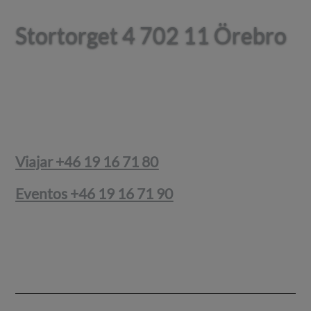
Stortorget 4 702 11 Örebro
Stortorget 4 702 11 Örebro
Viajar +46 19 16 71 80
Eventos +46 19 16 71 90