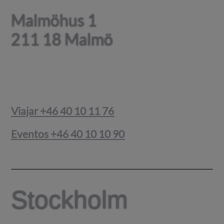
Malmöhus 1
Malmöhus 1
211 18 Malmö
211 18 Malmö
Viajar +46 40 10 11 76
Eventos +46 40 10 10 90
Stockholm
Stockholm