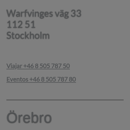
Warfvinges väg 33
Warfvinges väg 33
112 51
112 51
Stockholm
Stockholm
Viajar +46 8 505 787 50
Eventos +46 8 505 787 80
Örebro
Örebro