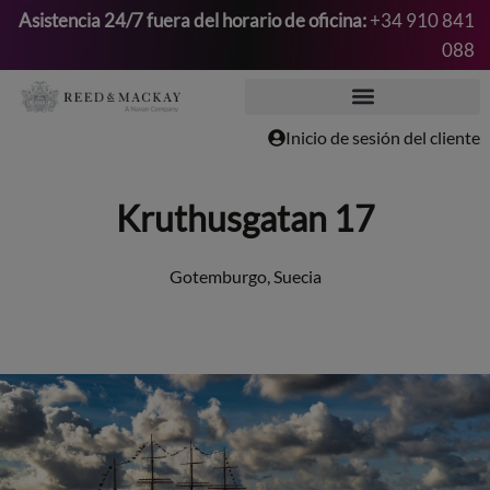
Asistencia 24/7 fuera del horario de oficina:
+34 910 841
088
Saltar
al
contenido
Inicio de sesión del cliente
Kruthusgatan 17
Gotemburgo, Suecia