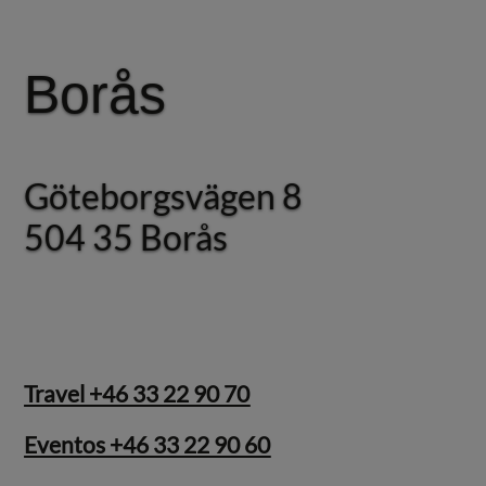
Borås
Borås
Göteborgsvägen 8
Göteborgsvägen 8
504 35 Borås
504 35 Borås
Travel +46 33 22 90 70
Eventos +46 33 22 90 60